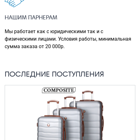
Портпледы
Аксессуары
НАШИМ ПАРНЕРАМ
ЧЕХЛЫ ДЛЯ ЧЕМОДАНОВ
Мы работает как с юридическими так и с
Мешки для обуви
физическими лицами. Условия работы, минимальная
сумма заказа от 20 000р.
Пеналы для школы
Новинки
ПОСЛЕДНИЕ ПОСТУПЛЕНИЯ
Багаж
Чемоданы оптом
Чемоданы на колесах
Чемоданы детские
Пилоты на колесах
Рюкзаки детские для детских
чемоданов
Бьюти-кейсы