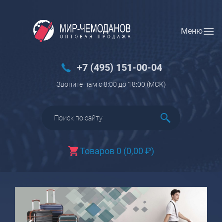
Меню
Вход
Регистрация
Новинки
+7 (495) 151-00-04
Багаж
Звоните нам с 8:00 до 18:00 (МCK)
Чемоданы
Чемоданы на колесах
Чемоданы детские
Чемоданы для животных
Товаров 0
(
0,00
₽
)
Пилоты на колесах
Рюкзаки детские для детских
чемоданов
Бьюти-кейсы