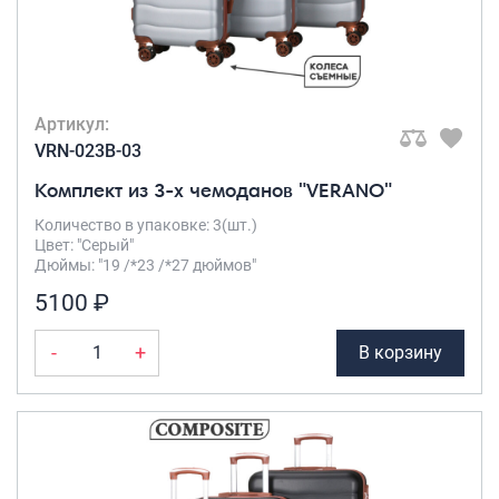
Саквояжи
Распродажа
Сумки
Артикул:
Сумки колесные
VRN-023B-03
Сумки спортивные
Комплект из 3-х чемоданов "VERANO"
Сумки деловые
Сумки поясные
Количество в упаковке: 3(шт.)
Цвет: "Серый"
Сумки пляжные
Дюймы: "19 /*23 /*27 дюймов"
Сумки для ноутбуков
5100 ₽
Сумки-тележки хозяйственные
Сумки-рюкзаки на колёсах
-
+
В корзину
Сумки детские
Рюкзаки
Рюкзаки городские
Рюкзаки школьные