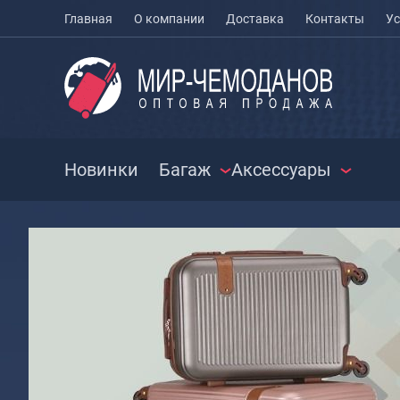
Главная
О компании
Доставка
Контакты
Ус
Новинки
Багаж
Аксессуары
ЧЕМОДАНЫ
ЧЕХЛЫ ДЛЯ
РАСПРО
ЧЕМОДАНОВ
СУМКИ
Чемоданы на колесах
МЕШКИ ДЛЯ ОБУВИ
Чемоданы детские
Сумки к
Чемоданы для
Сумки с
животных
Сумки д
Пилоты на колесах
Сумки п
Рюкзаки детские для
Сумки п