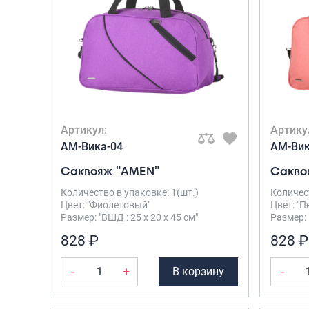
Артикул:
Артику
AM-Вика-04
AM-Вик
Саквояж "AMEN"
Сакво
Количество в упаковке: 1(шт.)
Количест
Цвет: "Фиолетовый"
Цвет: "
Размер: "ВШД : 25 х 20 х 45 см"
Размер: 
828 ₽
828 ₽
-
+
-
В корзину