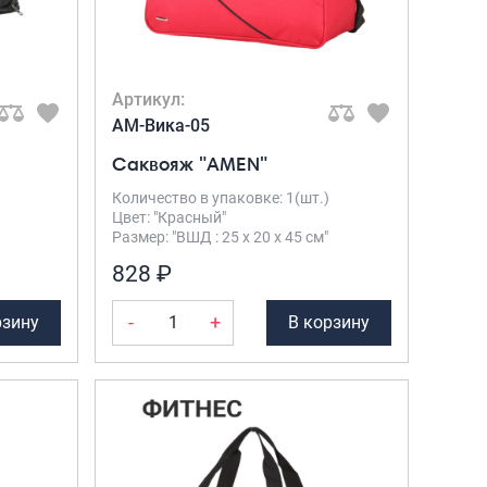
Артикул:
AM-Вика-05
Саквояж "AMEN"
Количество в упаковке: 1(шт.)
Цвет: "Красный"
Размер: "ВШД : 25 х 20 х 45 см"
828 ₽
-
+
рзину
В корзину