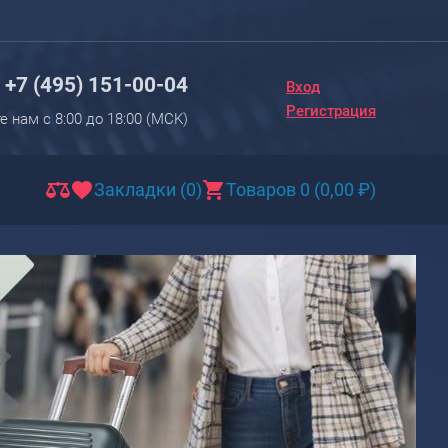
Вход
Регистрация
+7 (495) 151-00-04
Вход
Новинки
Регистрация
е нам с 8:00 до 18:00 (МCK)
Багаж
Чемоданы
Закладки (0)
Товаров 0
(
0,00
₽
)
Чемоданы на колесах
Чемоданы детские
Чемоданы для животных
Пилоты на колесах
Рюкзаки детские для детских
чемоданов
Бьюти-кейсы