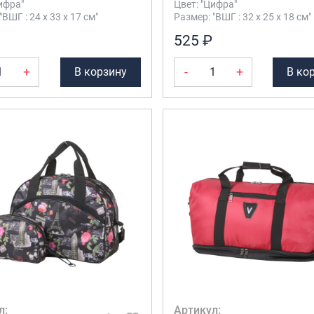
ифра"
Цвет: "Цифра"
"ВШГ : 24 х 33 х 17 см"
Размер: "ВШГ : 32 х 25 х 18 см"
525 ₽
+
-
+
В корзину
В ко
л:
Артикул: