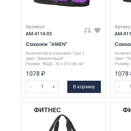
Артикул:
Артику
AM-4114-03
AM-411
Саквояж "AMEN"
Сакво
Количество в упаковке: 1(шт.)
Количест
Цвет: "Фиолетовый"
Цвет: "Т
Размер: "ВШД : 36 х 25 х 46 см"
Размер: 
1078 ₽
1078 
-
+
-
В корзину