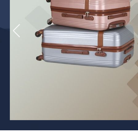
детских чемоданов
Сумки дл
Бьюти-кейсы
Сумки-т
хозяйст
САКВОЯЖИ
Сумки-рю
колёсах
Сумки де