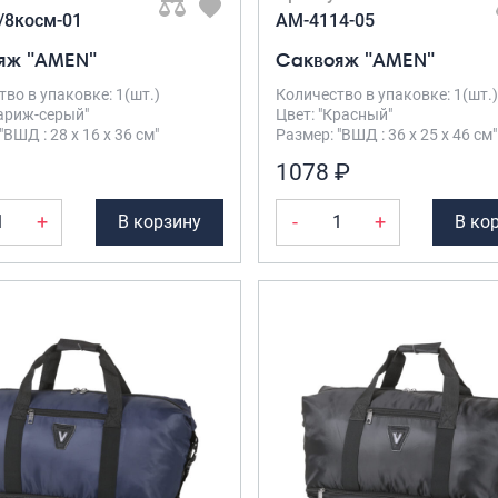
/8косм-01
AM-4114-05
яж "AMEN"
Саквояж "AMEN"
во в упаковке: 1(шт.)
Количество в упаковке: 1(шт.)
Париж-серый"
Цвет: "Красный"
"ВШД : 28 х 16 х 36 см"
Размер: "ВШД : 36 х 25 х 46 см"
1078 ₽
+
-
+
В корзину
В ко