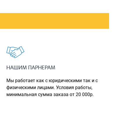
Рюкзаки городские
Рюкзаки школьные
Рюкзаки подростковые
Ранцы школьные
Рюкзаки детские
Рюкзаки туристические
НАШИМ ПАРНЕРАМ
Рюкзаки для охоты-рыбалки
Рюкзаки на колесах
Мы работает как с юридическими так и с
физическими лицами. Условия работы,
ШОППЕРЫ
минимальная сумма заказа от 20 000р.
Кейсы и планшеты
Кейсы
Планшеты