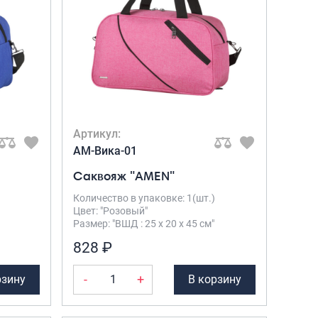
Артикул:
AM-Вика-01
Саквояж "AMEN"
Количество в упаковке: 1(шт.)
Цвет: "Розовый"
Размер: "ВШД : 25 х 20 х 45 см"
828 ₽
-
+
рзину
В корзину