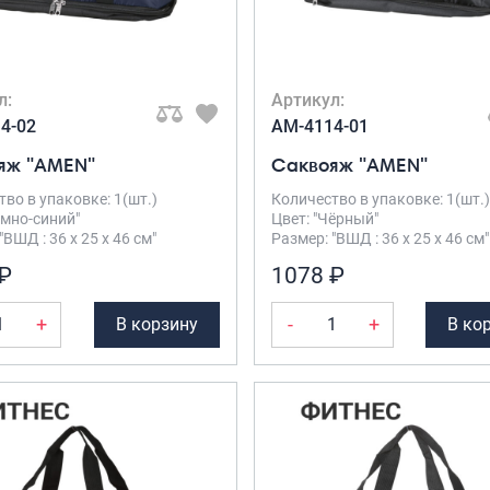
л:
Артикул:
4-02
AM-4114-01
яж "AMEN"
Саквояж "AMEN"
во в упаковке: 1(шт.)
Количество в упаковке: 1(шт.)
емно-синий"
Цвет: "Чёрный"
"ВШД : 36 х 25 х 46 см"
Размер: "ВШД : 36 х 25 х 46 см"
₽
1078 ₽
+
-
+
В корзину
В ко