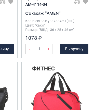
Рюкзаки подростковые
AM-4114-04
Ранцы школьные
Саквояж "AMEN"
Рюкзаки детские
Рюкзаки туристические
Количество в упаковке: 1(шт.)
Цвет: "Хаки"
Рюкзаки для охоты-рыбалки
Размер: "ВШД : 36 х 25 х 46 см"
Рюкзаки на колесах
1078 ₽
ШОППЕРЫ
Кейсы и планшеты
-
+
рзину
В корзину
Кейсы
Планшеты
Аксессуары
Чехлы для чемоданов
Мешки для обуви
Пеналы для школы