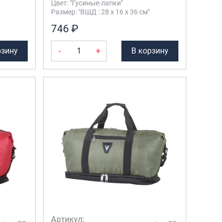
Цвет: "Гусиные-лапки"
Размер: "ВШД : 28 х 16 х 36 см"
Саквояжи
746 ₽
Распродажа
Сумки
-
+
рзину
В корзину
Сумки колесные
Сумки спортивные
Сумки деловые
Сумки поясные
Сумки пляжные
Сумки для ноутбуков
Сумки-тележки хозяйственные
Сумки-рюкзаки на колёсах
Сумки детские
Рюкзаки
Рюкзаки городские
Рюкзаки школьные
Артикул: