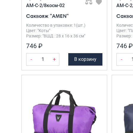
AM-C-2/8косм-02
AM-C-2
Саквояж "AMEN"
Сакво
Количество в упаковке: 1(шт.)
Количест
Цвет: "Коты"
Цвет: "
Размер: "ВШД : 28 х 16 х 36 см"
Размер: 
746 ₽
746 ₽
-
+
-
В корзину