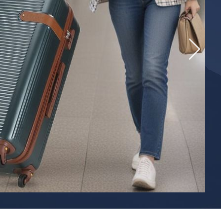
САКВОЯЖИ
РАСПРОДАЖА
Сумки
Сумки колесные
Сумки спортивные
Сумки деловые
Сумки поясные
Сумки пляжные
Сумки для ноутбуков
Сумки-тележки хозяйственные
Сумки-рюкзаки на колёсах
Сумки детские
Рюкзаки