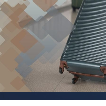
Рюкзаки
я ноутбуков
туристические
ележки
Рюкзаки для охоты-
венные
рыбалки
кзаки на
Рюкзаки на колесах
тские
ШОППЕРЫ