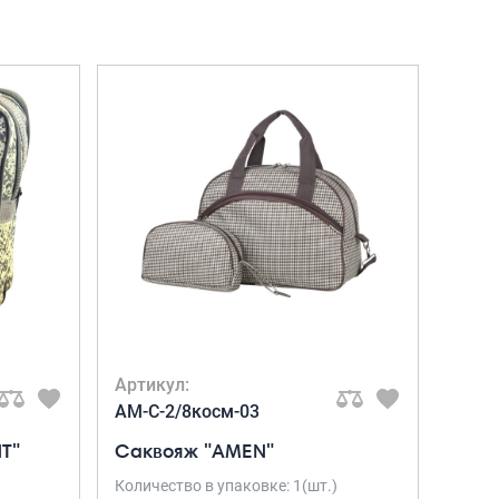
Портпледы
Аксессуары
ЧЕХЛЫ ДЛЯ ЧЕМОДАНОВ
Мешки для обуви
Пеналы для школы
Новинки
Багаж
Чемоданы оптом
Чемоданы на колесах
Чемоданы детские
Артикул:
Пилоты на колесах
AM-C-2/8косм-03
Рюкзаки детские для детских
T"
Саквояж "AMEN"
чемоданов
Количество в упаковке: 1(шт.)
Бьюти-кейсы