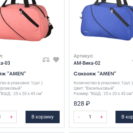
л:
Артикул:
а-03
AM-Вика-02
яж "AMEN"
Саквояж "AMEN"
во в упаковке: 1(шт.)
Количество в упаковке: 1(шт.)
Персиковый"
Цвет: "Васильковый"
"ВШД : 25 х 20 х 45 см"
Размер: "ВШД : 25 х 20 х 45 см"
828 ₽
+
-
+
В корзину
В ко