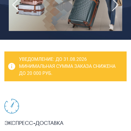
САКВОЯЖИ
РАСПРОДАЖА
Сумки
Сумки колесные
Сумки спортивные
Сумки деловые
УВЕДОМЛЕНИЕ:
ДО 31.08.2026
Сумки поясные
МИНИМАЛЬНАЯ СУММА ЗАКАЗА СНИЖЕНА
ДО 20 000 РУБ.
Сумки пляжные
Сумки для ноутбуков
Сумки-тележки хозяйственные
Сумки-рюкзаки на колёсах
Сумки детские
ЭКСПРЕСС-ДОСТАВКА
Рюкзаки