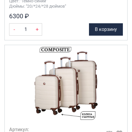
Цвет: "Темно-синий"
Дюймы: "20/*24/*28 дюймов"
6300 ₽
-
+
В корзину
Артикул: