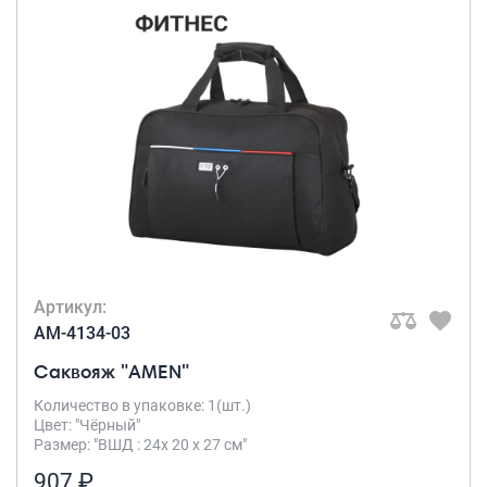
Артикул:
AM-4134-03
Саквояж "AMEN"
Количество в упаковке: 1(шт.)
Цвет: "Чёрный"
Размер: "ВШД : 24х 20 х 27 см"
907 ₽