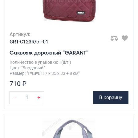
Саквояжи
Распродажа
Сумки
Артикул:
Сумки колесные
GRT-C123R/ст-01
Сумки спортивные
Саквояж дорожный "GARANT"
Сумки деловые
Сумки поясные
Количество в упаковке: 1(шт.)
Цвет: "Бордовый"
Сумки пляжные
Размер: "Г*Ш*В: 17 х 35 х 33 + 8 см"
Сумки для ноутбуков
710 ₽
Сумки-тележки хозяйственные
Сумки-рюкзаки на колёсах
-
+
В корзину
Сумки детские
Рюкзаки
Рюкзаки городские
Рюкзаки школьные