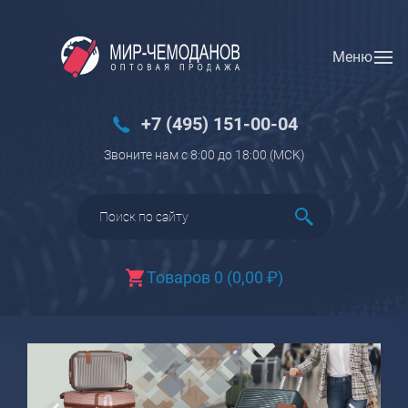
Меню
Вход
Регистрация
Новинки
+7 (495) 151-00-04
Багаж
Звоните нам с 8:00 до 18:00 (МCK)
Чемоданы
Чемоданы на колесах
Чемоданы детские
Чемоданы для животных
Товаров 0
(
0,00
₽
)
Пилоты на колесах
Рюкзаки детские для детских
чемоданов
Бьюти-кейсы