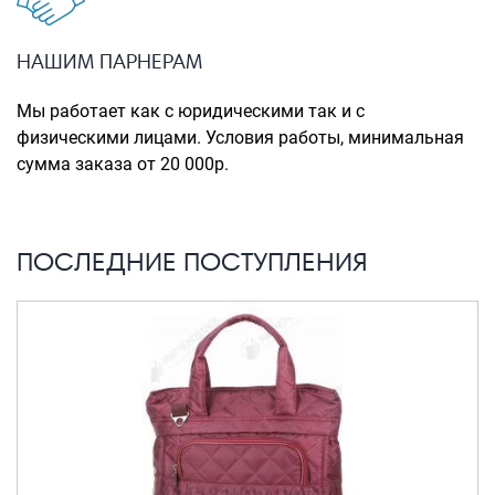
Портпледы
Аксессуары
НАШИМ ПАРНЕРАМ
ЧЕХЛЫ ДЛЯ ЧЕМОДАНОВ
Мы работает как с юридическими так и с
Мешки для обуви
физическими лицами. Условия работы, минимальная
сумма заказа от 20 000р.
Пеналы для школы
Новинки
ПОСЛЕДНИЕ ПОСТУПЛЕНИЯ
Багаж
Чемоданы оптом
Чемоданы на колесах
Чемоданы детские
Пилоты на колесах
Рюкзаки детские для детских
чемоданов
Бьюти-кейсы