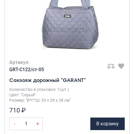
Рюкзаки подростковые
Ранцы школьные
Рюкзаки детские
Рюкзаки туристические
Рюкзаки для охоты-рыбалки
Рюкзаки на колесах
ШОППЕРЫ
Кейсы и планшеты
Артикул:
Кейсы
GRT-C122/ст-05
Планшеты
Саквояж дорожный "GARANT"
Аксессуары
Количество в упаковке: 1(шт.)
Цвет: "Серый"
Чехлы для чемоданов
Размер: "В*Г*Ш: 30 х 28 х 38 см"
Мешки для обуви
710 ₽
Пеналы для школы
-
+
В корзину