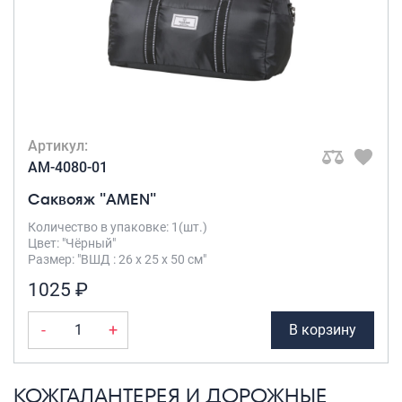
Артикул:
AM-4080-01
Саквояж "AMEN"
Количество в упаковке: 1(шт.)
Цвет: "Чёрный"
Размер: "ВШД : 26 х 25 х 50 см"
1025 ₽
-
+
В корзину
КОЖГАЛАНТЕРЕЯ И ДОРОЖНЫЕ