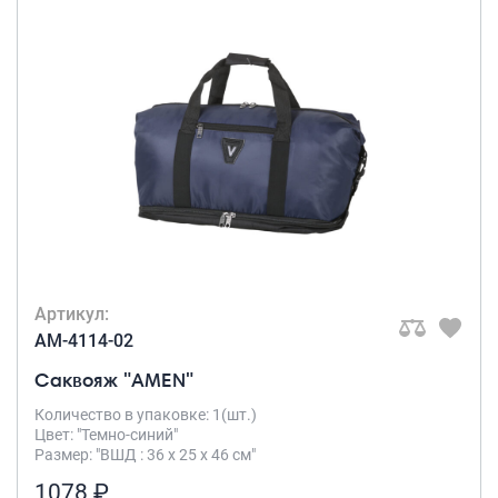
Артикул:
AM-4114-02
Саквояж "AMEN"
Количество в упаковке: 1(шт.)
Цвет: "Темно-синий"
Размер: "ВШД : 36 х 25 х 46 см"
1078 ₽