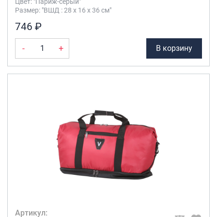
Цвет: "Париж-серый"
Размер: "ВШД : 28 х 16 х 36 см"
746 ₽
-
+
В корзину
Артикул: