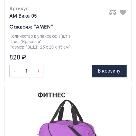
Артикул:
AM-Вика-05
Саквояж "AMEN"
Количество в упаковке: 1(шт.)
Цвет: "Красный"
Размер: "ВШД : 25 х 20 х 45 см"
828 ₽
-
+
В корзину