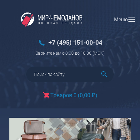
Меню
Вход
Регистрация
Новинки
+7 (495) 151-00-04
Багаж
Звоните нам с 8:00 до 18:00 (МCK)
Чемоданы
Чемоданы на колесах
Чемоданы детские
Чемоданы для животных
Товаров 0
(
0,00
₽
)
Пилоты на колесах
Рюкзаки детские для детских
чемоданов
Бьюти-кейсы