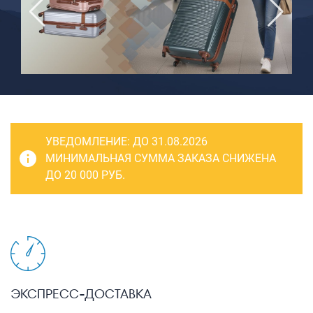
САКВОЯЖИ
РАСПРОДАЖА
Сумки
Сумки колесные
Сумки спортивные
Сумки деловые
УВЕДОМЛЕНИЕ:
ДО 31.08.2026
Сумки поясные
МИНИМАЛЬНАЯ СУММА ЗАКАЗА СНИЖЕНА
ДО 20 000 РУБ.
Сумки пляжные
Сумки для ноутбуков
Сумки-тележки хозяйственные
Сумки-рюкзаки на колёсах
Сумки детские
ЭКСПРЕСС-ДОСТАВКА
Рюкзаки