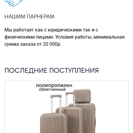
Портпледы
Аксессуары
НАШИМ ПАРНЕРАМ
ЧЕХЛЫ ДЛЯ ЧЕМОДАНОВ
Мы работает как с юридическими так и с
Мешки для обуви
физическими лицами. Условия работы, минимальная
сумма заказа от 20 000р.
Пеналы для школы
Новинки
ПОСЛЕДНИЕ ПОСТУПЛЕНИЯ
Багаж
Чемоданы оптом
Чемоданы на колесах
Чемоданы детские
Пилоты на колесах
Рюкзаки детские для детских
чемоданов
Бьюти-кейсы