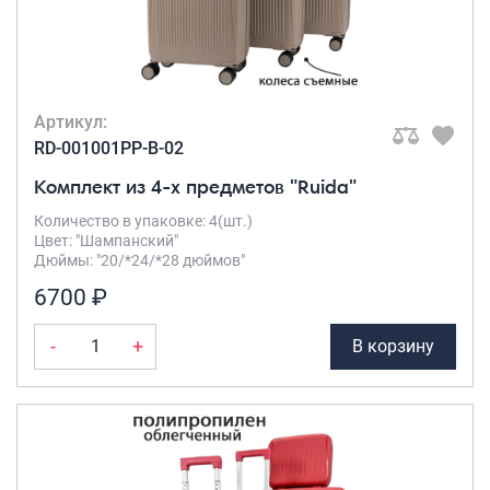
Саквояжи
Распродажа
Сумки
Артикул:
Сумки колесные
RD-001001PP-B-02
Сумки спортивные
Комплект из 4-х предметов "Ruida"
Сумки деловые
Сумки поясные
Количество в упаковке: 4(шт.)
Цвет: "Шампанский"
Сумки пляжные
Дюймы: "20/*24/*28 дюймов"
Сумки для ноутбуков
6700 ₽
Сумки-тележки хозяйственные
Сумки-рюкзаки на колёсах
-
+
В корзину
Сумки детские
Рюкзаки
Рюкзаки городские
Рюкзаки школьные