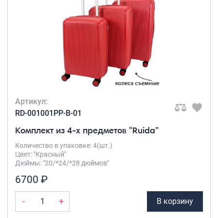
Рюкзаки подростковые
Ранцы школьные
Рюкзаки детские
Рюкзаки туристические
Рюкзаки для охоты-рыбалки
Рюкзаки на колесах
ШОППЕРЫ
Кейсы и планшеты
Артикул:
Кейсы
RD-001001PP-B-01
Планшеты
Комплект из 4-х предметов "Ruida"
Аксессуары
Количество в упаковке: 4(шт.)
Цвет: "Красный"
Чехлы для чемоданов
Дюймы: "20/*24/*28 дюймов"
Мешки для обуви
6700 ₽
Пеналы для школы
-
+
В корзину