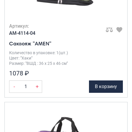
Артикул:
AM-4114-04
Саквояж "AMEN"
Количество в упаковке: 1(шт.)
Цвет: "Хаки"
Размер: "ВШД : 36 х 25 х 46 см"
1078 ₽
-
+
В корзину