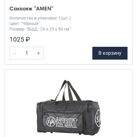
Саквояж "AMEN"
Количество в упаковке: 1(шт.)
Цвет: "Чёрный"
Размер: "ВШД : 26 х 25 х 50 см"
1025 ₽
-
+
В корзину