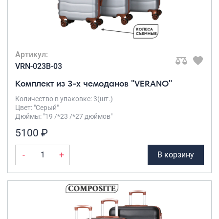
Саквояжи
Распродажа
Сумки
Артикул:
Сумки колесные
VRN-023B-03
Сумки спортивные
Комплект из 3-х чемоданов "VERANO"
Сумки деловые
Сумки поясные
Количество в упаковке: 3(шт.)
Цвет: "Серый"
Сумки пляжные
Дюймы: "19 /*23 /*27 дюймов"
Сумки для ноутбуков
5100 ₽
Сумки-тележки хозяйственные
Сумки-рюкзаки на колёсах
-
+
В корзину
Сумки детские
Рюкзаки
Рюкзаки городские
Рюкзаки школьные