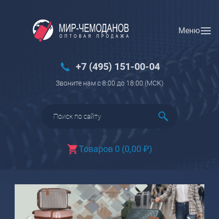
Меню
Вход
Регистрация
Новинки
+7 (495) 151-00-04
Багаж
Звоните нам с 8:00 до 18:00 (МCK)
Чемоданы
Чемоданы на колесах
Чемоданы детские
Чемоданы для животных
Товаров 0
(
0,00
₽
)
Пилоты на колесах
Рюкзаки детские для детских
чемоданов
Бьюти-кейсы