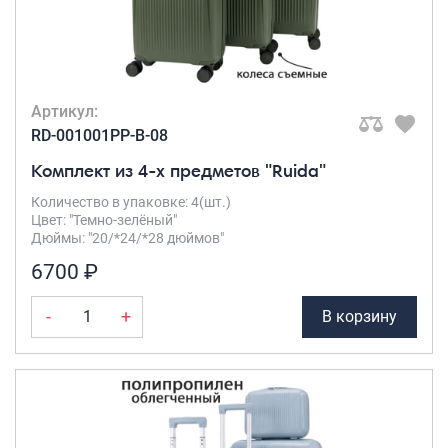
Саквояжи
Распродажа
Сумки
Артикул:
Сумки колесные
RD-001001PP-B-08
Сумки спортивные
Комплект из 4-х предметов "Ruida"
Сумки деловые
Сумки поясные
Количество в упаковке: 4(шт.)
Цвет: "Темно-зелёный"
Сумки пляжные
Дюймы: "20/*24/*28 дюймов"
Сумки для ноутбуков
6700 ₽
Сумки-тележки хозяйственные
Сумки-рюкзаки на колёсах
-
+
В корзину
Сумки детские
Рюкзаки
Рюкзаки городские
Рюкзаки школьные