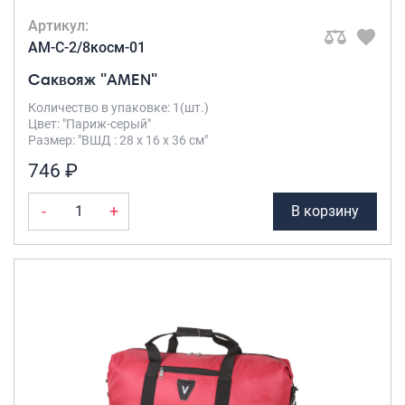
Артикул:
AM-C-2/8косм-01
Саквояж "AMEN"
Количество в упаковке: 1(шт.)
Цвет: "Париж-серый"
Размер: "ВШД : 28 х 16 х 36 см"
746 ₽
-
+
В корзину