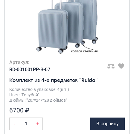
Рюкзаки подростковые
Ранцы школьные
Рюкзаки детские
Рюкзаки туристические
Рюкзаки для охоты-рыбалки
Рюкзаки на колесах
ШОППЕРЫ
Кейсы и планшеты
Артикул:
Кейсы
RD-001001PP-B-07
Планшеты
Комплект из 4-х предметов "Ruida"
Аксессуары
Количество в упаковке: 4(шт.)
Цвет: "Голубой"
Чехлы для чемоданов
Дюймы: "20/*24/*28 дюймов"
Мешки для обуви
6700 ₽
Пеналы для школы
-
+
В корзину