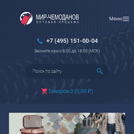
Меню
Вход
Регистрация
Новинки
+7 (495) 151-00-04
Багаж
Звоните нам с 8:00 до 18:00 (МCK)
Чемоданы
Чемоданы на колесах
Чемоданы детские
Чемоданы для животных
Товаров 0
(
0,00
₽
)
Пилоты на колесах
Рюкзаки детские для детских
чемоданов
Бьюти-кейсы