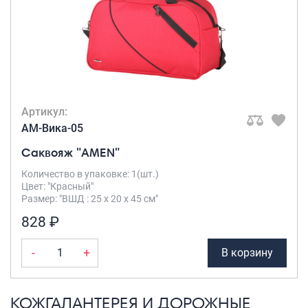
Артикул:
AM-Вика-05
Саквояж "AMEN"
Количество в упаковке: 1(шт.)
Цвет: "Красный"
Размер: "ВШД : 25 х 20 х 45 см"
828 ₽
-
+
В корзину
КОЖГАЛАНТЕРЕЯ И ДОРОЖНЫЕ