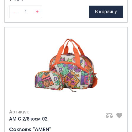
-
+
В корзину
Артикул:
AM-C-2/8косм-02
Саквояж "AMEN"