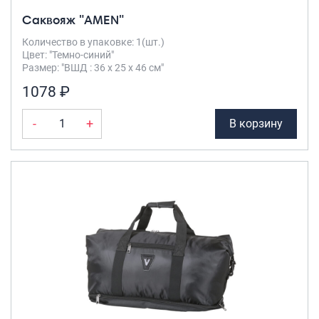
Саквояж "AMEN"
Количество в упаковке: 1(шт.)
Цвет: "Темно-синий"
Размер: "ВШД : 36 х 25 х 46 см"
1078 ₽
-
+
В корзину