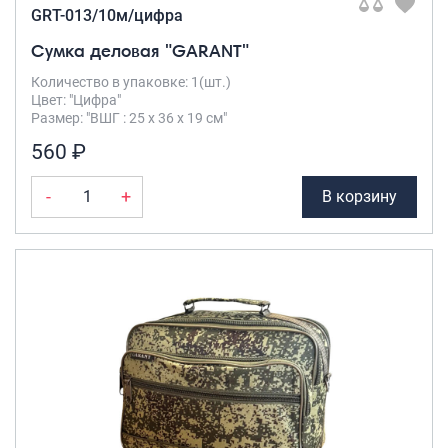
GRT-013/10м/цифра
Сумка деловая "GARANT"
Количество в упаковке: 1(шт.)
Цвет: "Цифра"
Размер: "ВШГ : 25 х 36 х 19 см"
560 ₽
-
+
В корзину