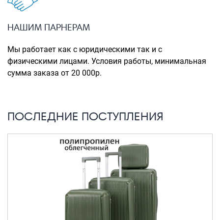
Портпледы
Аксессуары
НАШИМ ПАРНЕРАМ
ЧЕХЛЫ ДЛЯ ЧЕМОДАНОВ
Мы работает как с юридическими так и с
Мешки для обуви
физическими лицами. Условия работы, минимальная
сумма заказа от 20 000р.
Пеналы для школы
Новинки
ПОСЛЕДНИЕ ПОСТУПЛЕНИЯ
Багаж
Чемоданы оптом
Чемоданы на колесах
Чемоданы детские
Пилоты на колесах
Рюкзаки детские для детских
чемоданов
Бьюти-кейсы