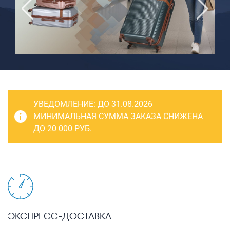
САКВОЯЖИ
РАСПРОДАЖА
Сумки
Сумки колесные
Сумки спортивные
Сумки деловые
УВЕДОМЛЕНИЕ:
ДО 31.08.2026
Сумки поясные
МИНИМАЛЬНАЯ СУММА ЗАКАЗА СНИЖЕНА
ДО 20 000 РУБ.
Сумки пляжные
Сумки для ноутбуков
Сумки-тележки хозяйственные
Сумки-рюкзаки на колёсах
Сумки детские
ЭКСПРЕСС-ДОСТАВКА
Рюкзаки