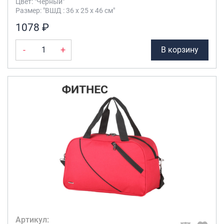
Цвет: "Чёрный"
Размер: "ВШД : 36 х 25 х 46 см"
1078 ₽
-
+
В корзину
Артикул: