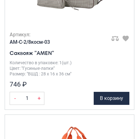
Саквояжи
Распродажа
Сумки
Артикул:
Сумки колесные
AM-C-2/8косм-03
Сумки спортивные
Саквояж "AMEN"
Сумки деловые
Сумки поясные
Количество в упаковке: 1(шт.)
Цвет: "Гусиные-лапки"
Сумки пляжные
Размер: "ВШД : 28 х 16 х 36 см"
Сумки для ноутбуков
746 ₽
Сумки-тележки хозяйственные
Сумки-рюкзаки на колёсах
-
+
В корзину
Сумки детские
Рюкзаки
Рюкзаки городские
Рюкзаки школьные