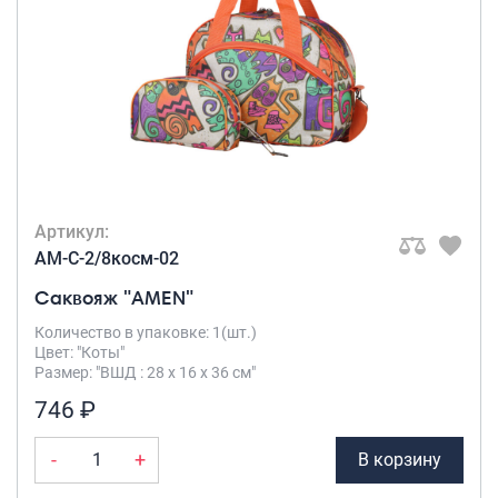
Рюкзаки подростковые
Ранцы школьные
Рюкзаки детские
Рюкзаки туристические
Рюкзаки для охоты-рыбалки
Рюкзаки на колесах
ШОППЕРЫ
Кейсы и планшеты
Артикул:
Кейсы
AM-C-2/8косм-02
Планшеты
Саквояж "AMEN"
Аксессуары
Количество в упаковке: 1(шт.)
Цвет: "Коты"
Чехлы для чемоданов
Размер: "ВШД : 28 х 16 х 36 см"
Мешки для обуви
746 ₽
Пеналы для школы
-
+
В корзину