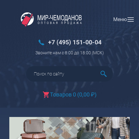
Меню
Вход
Регистрация
Новинки
+7 (495) 151-00-04
Багаж
Звоните нам с 8:00 до 18:00 (МCK)
Чемоданы
Чемоданы на колесах
Чемоданы детские
Чемоданы для животных
Товаров 0
(
0,00
₽
)
Пилоты на колесах
Рюкзаки детские для детских
чемоданов
Бьюти-кейсы