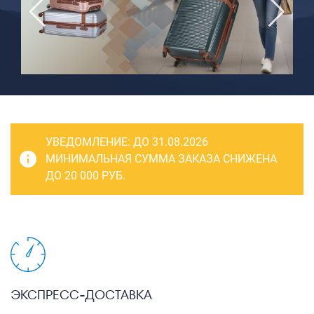
САКВОЯЖИ
РАСПРОДАЖА
Сумки
Сумки колесные
Сумки спортивные
Сумки деловые
УВЕДОМЛЕНИЕ:
ДО 31.08.2026
Сумки поясные
МИНИМАЛЬНАЯ СУММА ЗАКАЗА СНИЖЕНА
ДО 20 000 РУБ.
Сумки пляжные
Сумки для ноутбуков
Сумки-тележки хозяйственные
Сумки-рюкзаки на колёсах
Сумки детские
ЭКСПРЕСС-ДОСТАВКА
Рюкзаки