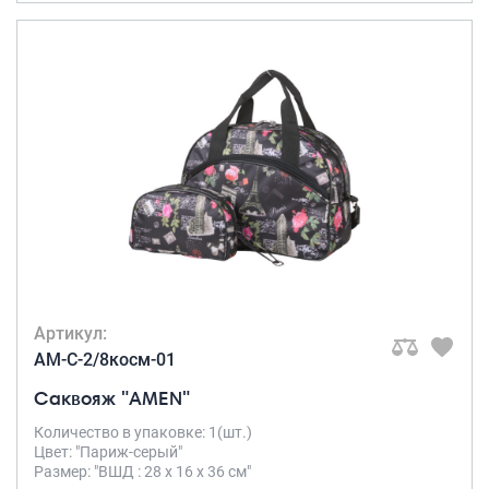
Артикул:
AM-C-2/8косм-01
Саквояж "AMEN"
Количество в упаковке: 1(шт.)
Цвет: "Париж-серый"
Размер: "ВШД : 28 х 16 х 36 см"