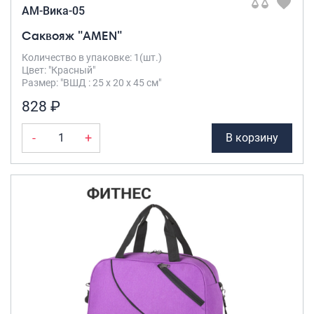
AM-Вика-05
Саквояж "AMEN"
Количество в упаковке: 1(шт.)
Цвет: "Красный"
Размер: "ВШД : 25 х 20 х 45 см"
828 ₽
-
+
В корзину