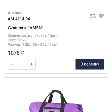
Артикул:
AM-4114-04
Саквояж "AMEN"
Количество в упаковке: 1(шт.)
Цвет: "Хаки"
Размер: "ВШД : 36 х 25 х 46 см"
1078 ₽
-
+
В корзину