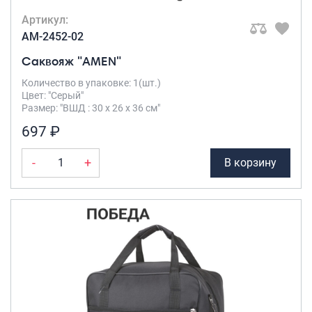
Артикул:
AM-2452-02
Саквояж "AMEN"
Количество в упаковке: 1(шт.)
Цвет: "Серый"
Размер: "ВШД : 30 х 26 х 36 см"
697 ₽
-
+
В корзину