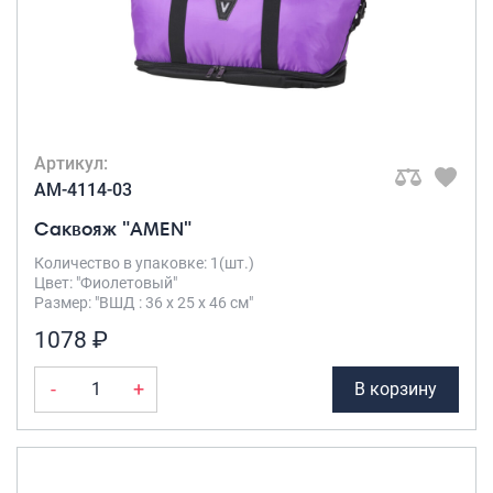
Артикул:
AM-4114-03
Саквояж "AMEN"
Количество в упаковке: 1(шт.)
Цвет: "Фиолетовый"
Размер: "ВШД : 36 х 25 х 46 см"
1078 ₽
-
+
В корзину