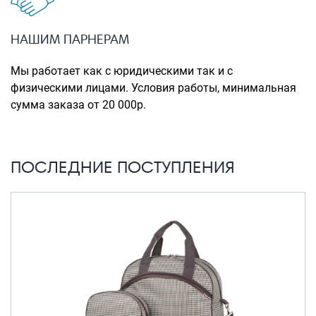
Портпледы
Аксессуары
НАШИМ ПАРНЕРАМ
ЧЕХЛЫ ДЛЯ ЧЕМОДАНОВ
Мы работает как с юридическими так и с
Мешки для обуви
физическими лицами. Условия работы, минимальная
сумма заказа от 20 000р.
Пеналы для школы
Новинки
ПОСЛЕДНИЕ ПОСТУПЛЕНИЯ
Багаж
Чемоданы оптом
Чемоданы на колесах
Чемоданы детские
Пилоты на колесах
Рюкзаки детские для детских
чемоданов
Бьюти-кейсы