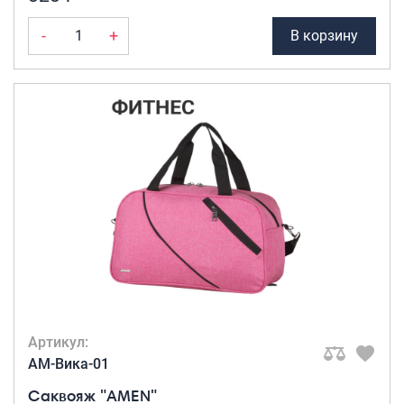
-
+
В корзину
Артикул:
AM-Вика-01
Саквояж "AMEN"