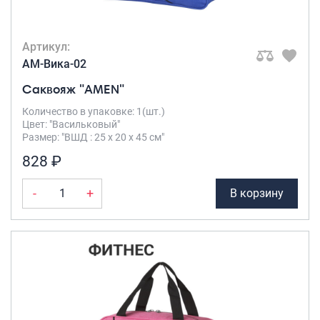
Артикул:
AM-Вика-02
Саквояж "AMEN"
Количество в упаковке: 1(шт.)
Цвет: "Васильковый"
Размер: "ВШД : 25 х 20 х 45 см"
828 ₽
-
+
В корзину