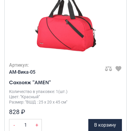
Артикул:
AM-Вика-05
Саквояж "AMEN"
Количество в упаковке: 1(шт.)
Цвет: "Красный"
Размер: "ВШД : 25 х 20 х 45 см"
828 ₽
-
+
В корзину