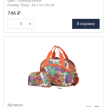
Цвет: "Гусиные-лапки"
Размер: "ВШД : 28 х 16 х 36 см"
746 ₽
-
+
В корзину
Артикул: