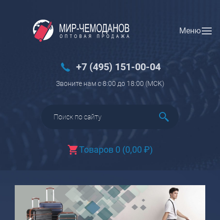
Меню
Вход
Регистрация
Новинки
+7 (495) 151-00-04
Багаж
Звоните нам с 8:00 до 18:00 (МCK)
Чемоданы
Чемоданы на колесах
Чемоданы детские
Чемоданы для животных
Товаров 0
(
0,00
₽
)
Пилоты на колесах
Рюкзаки детские для детских
чемоданов
Бьюти-кейсы