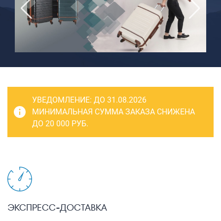
САКВОЯЖИ
РАСПРОДАЖА
Сумки
Сумки колесные
Сумки спортивные
Сумки деловые
УВЕДОМЛЕНИЕ:
ДО 31.08.2026
Сумки поясные
МИНИМАЛЬНАЯ СУММА ЗАКАЗА СНИЖЕНА
ДО 20 000 РУБ.
Сумки пляжные
Сумки для ноутбуков
Сумки-тележки хозяйственные
Сумки-рюкзаки на колёсах
Сумки детские
ЭКСПРЕСС-ДОСТАВКА
Рюкзаки