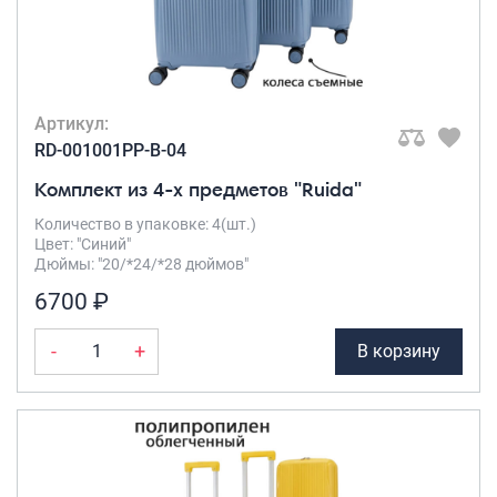
Саквояжи
Распродажа
Сумки
Артикул:
Сумки колесные
RD-001001PP-B-04
Сумки спортивные
Комплект из 4-х предметов "Ruida"
Сумки деловые
Сумки поясные
Количество в упаковке: 4(шт.)
Цвет: "Синий"
Сумки пляжные
Дюймы: "20/*24/*28 дюймов"
Сумки для ноутбуков
6700 ₽
Сумки-тележки хозяйственные
Сумки-рюкзаки на колёсах
-
+
В корзину
Сумки детские
Рюкзаки
Рюкзаки городские
Рюкзаки школьные