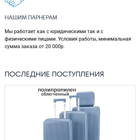
Портпледы
Аксессуары
НАШИМ ПАРНЕРАМ
ЧЕХЛЫ ДЛЯ ЧЕМОДАНОВ
Мы работает как с юридическими так и с
Мешки для обуви
физическими лицами. Условия работы, минимальная
сумма заказа от 20 000р.
Пеналы для школы
Новинки
ПОСЛЕДНИЕ ПОСТУПЛЕНИЯ
Багаж
Чемоданы оптом
Чемоданы на колесах
Чемоданы детские
Пилоты на колесах
Рюкзаки детские для детских
чемоданов
Бьюти-кейсы