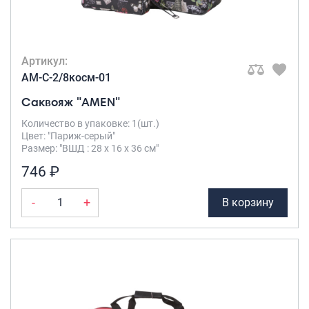
Артикул:
AM-C-2/8косм-01
Саквояж "AMEN"
Количество в упаковке: 1(шт.)
Цвет: "Париж-серый"
Размер: "ВШД : 28 х 16 х 36 см"
746 ₽
-
+
В корзину