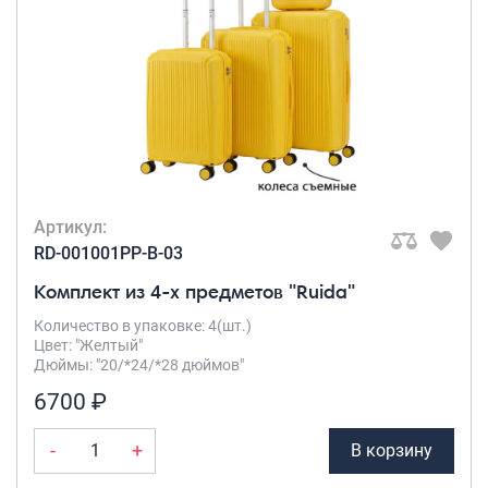
Рюкзаки подростковые
Ранцы школьные
Рюкзаки детские
Рюкзаки туристические
Рюкзаки для охоты-рыбалки
Рюкзаки на колесах
ШОППЕРЫ
Кейсы и планшеты
Артикул:
Кейсы
RD-001001PP-B-03
Планшеты
Комплект из 4-х предметов "Ruida"
Аксессуары
Количество в упаковке: 4(шт.)
Цвет: "Желтый"
Чехлы для чемоданов
Дюймы: "20/*24/*28 дюймов"
Мешки для обуви
6700 ₽
Пеналы для школы
-
+
В корзину