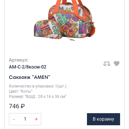
Рюкзаки подростковые
Ранцы школьные
Рюкзаки детские
Рюкзаки туристические
Рюкзаки для охоты-рыбалки
Рюкзаки на колесах
ШОППЕРЫ
Кейсы и планшеты
Артикул:
Кейсы
AM-C-2/8косм-02
Планшеты
Саквояж "AMEN"
Аксессуары
Количество в упаковке: 1(шт.)
Цвет: "Коты"
Чехлы для чемоданов
Размер: "ВШД : 28 х 16 х 36 см"
Мешки для обуви
746 ₽
Пеналы для школы
-
+
В корзину