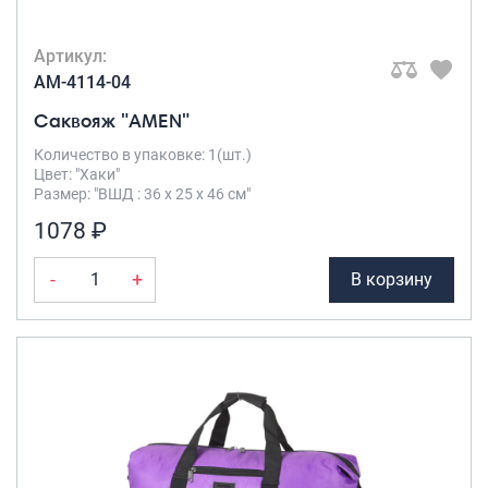
Артикул:
AM-4114-04
Саквояж "AMEN"
Количество в упаковке: 1(шт.)
Цвет: "Хаки"
Размер: "ВШД : 36 х 25 х 46 см"
1078 ₽
-
+
В корзину