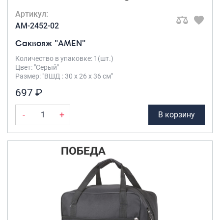
Артикул:
AM-2452-02
Саквояж "AMEN"
Количество в упаковке: 1(шт.)
Цвет: "Серый"
Размер: "ВШД : 30 х 26 х 36 см"
697 ₽
-
+
В корзину