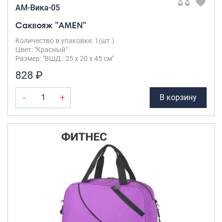
AM-Вика-05
Саквояж "AMEN"
Количество в упаковке: 1(шт.)
Цвет: "Красный"
Размер: "ВШД : 25 х 20 х 45 см"
828 ₽
-
+
В корзину