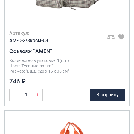
Саквояжи
Распродажа
Сумки
Артикул:
Сумки колесные
AM-C-2/8косм-03
Сумки спортивные
Саквояж "AMEN"
Сумки деловые
Сумки поясные
Количество в упаковке: 1(шт.)
Цвет: "Гусиные-лапки"
Сумки пляжные
Размер: "ВШД : 28 х 16 х 36 см"
Сумки для ноутбуков
746 ₽
Сумки-тележки хозяйственные
Сумки-рюкзаки на колёсах
-
+
В корзину
Сумки детские
Рюкзаки
Рюкзаки городские
Рюкзаки школьные