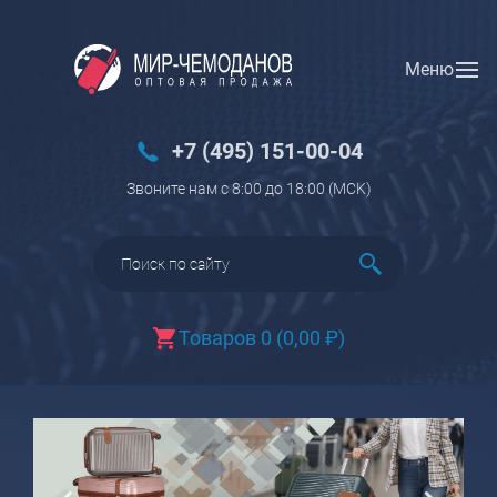
Меню
Вход
Регистрация
Новинки
+7 (495) 151-00-04
Багаж
Звоните нам с 8:00 до 18:00 (МCK)
Чемоданы
Чемоданы на колесах
Чемоданы детские
Чемоданы для животных
Товаров 0
(
0,00
₽
)
Пилоты на колесах
Рюкзаки детские для детских
чемоданов
Бьюти-кейсы