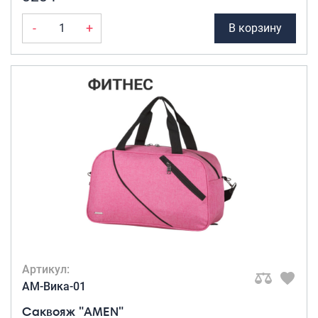
-
+
В корзину
Артикул:
AM-Вика-01
Саквояж "AMEN"