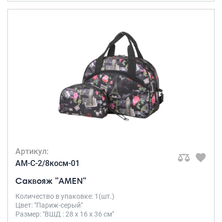
Артикул:
AM-C-2/8косм-01
Саквояж "AMEN"
Количество в упаковке: 1(шт.)
Цвет: "Париж-серый"
Размер: "ВШД : 28 х 16 х 36 см"