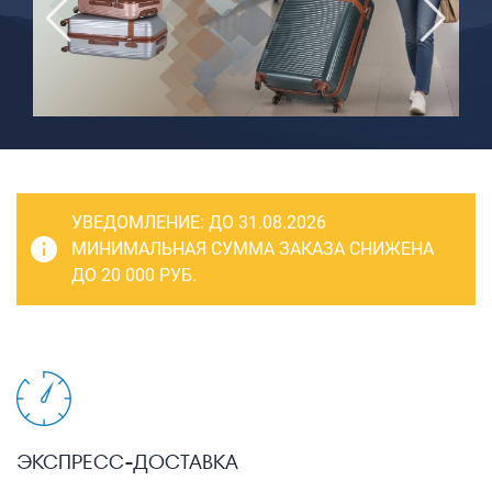
САКВОЯЖИ
РАСПРОДАЖА
Сумки
Сумки колесные
Сумки спортивные
Сумки деловые
УВЕДОМЛЕНИЕ:
ДО 31.08.2026
Сумки поясные
МИНИМАЛЬНАЯ СУММА ЗАКАЗА СНИЖЕНА
ДО 20 000 РУБ.
Сумки пляжные
Сумки для ноутбуков
Сумки-тележки хозяйственные
Сумки-рюкзаки на колёсах
Сумки детские
ЭКСПРЕСС-ДОСТАВКА
Рюкзаки