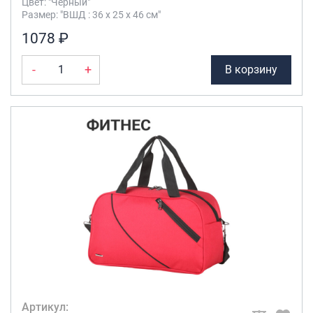
Цвет: "Чёрный"
Размер: "ВШД : 36 х 25 х 46 см"
1078 ₽
-
+
В корзину
Артикул: