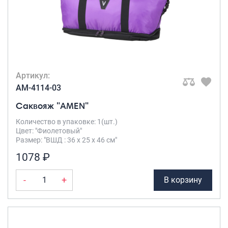
Артикул:
AM-4114-03
Саквояж "AMEN"
Количество в упаковке: 1(шт.)
Цвет: "Фиолетовый"
Размер: "ВШД : 36 х 25 х 46 см"
1078 ₽
-
+
В корзину